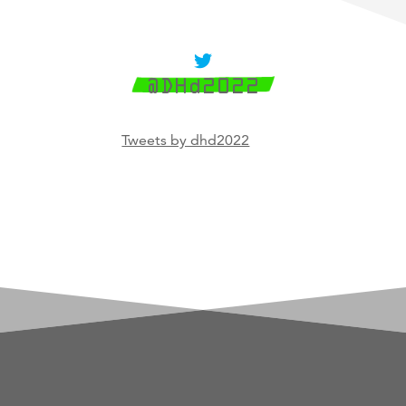

@DHd2022
Tweets by dhd2022