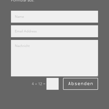
Formular aus.
Absenden
=
4 + 12