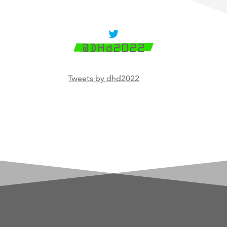

@DHd2022
Tweets by dhd2022