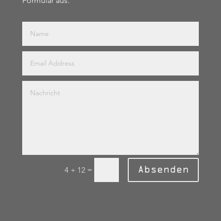
Formular aus.
Absenden
=
4 + 12