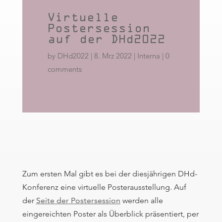
Virtuelle
Postersession
auf der DHd2022
by
DHd2022
|
8. Mrz 2022
|
Interna
|
0
comments
Zum ersten Mal gibt es bei der diesjährigen DHd-
Konferenz eine virtuelle Posterausstellung. Auf
der
Seite der Postersession
werden alle
eingereichten Poster als Überblick präsentiert, per