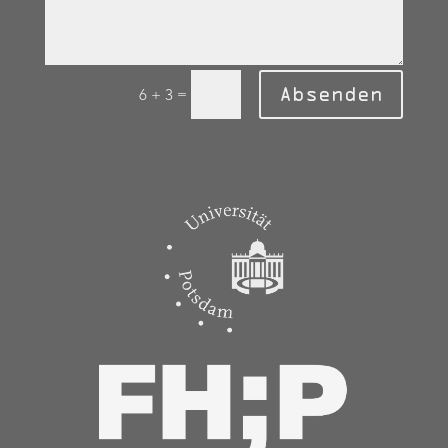
Absenden
=
6 + 3