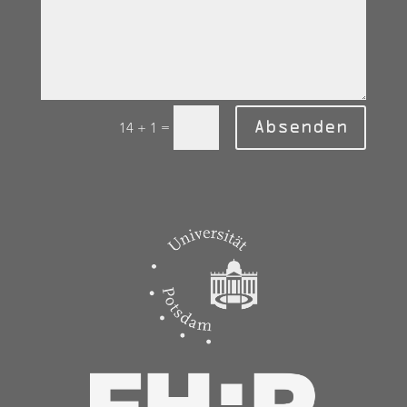
Absenden
=
14 + 1