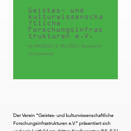
Geistes- und
kulturwissenscha
ftliche
Forschungsinfras
trukturen e.V.
by
DHd2022
|
2. Mrz 2022
|
Sponsoren
|
0 comments
Der Verein “Geistes- und kulturwissenschaftliche
Forschungsinfrastrukturen e.V.” präsentiert sich